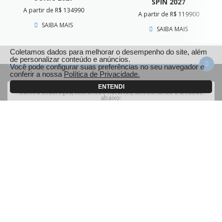
SPIN 2027
A partir de R$ 134990
A partir de R$ 119900
SAIBA MAIS
SAIBA MAIS
Coletamos dados para melhorar o desempenho do site, além
de personalizar conteúdo e anúncios.
Você pode configurar suas preferências no seu navegador e
conferir a nossa
Política de Privacidade.
ENTENDI
Confira endereços, telefones e horários, selecionando a unidade
abaixo:
Guiauto | Ipatinga
Guiauto | Coronel Fabriciano
Guiauto | Guanhães
Guiauto | Itabira
Guiauto | João Monlevade