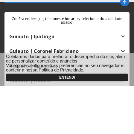
Confira endereços, telefones e horários, selecionando a unidade
abaixo:
Guiauto | Ipatinga
Guiauto | Coronel Fabriciano
Coletamos dados para melhorar o desempenho do site, além
de personalizar conteúdo e anúncios.
Guiauto | Guanhães
Você pode configurar suas preferências no seu navegador e
conferir a nossa
Política de Privacidade.
ENTENDI
Guiauto | Itabira
Guiauto | João Monlevade
Guiauto | Ouro Preto
Guiauto | Ponte Nova