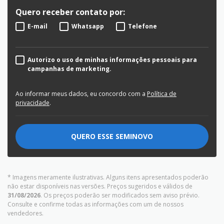
Quero receber contato por:
E-mail
Whatsapp
Telefone
Autorizo o uso de minhas informações pessoais para
campanhas de marketing.
Ao informar meus dados, eu concordo com a
Política de
privacidade
.
QUERO ESSE SEMINOVO
* Imagens meramente ilustrativas. Alguns itens apresentados poderão
não estar disponíveis nas versões. Preços sugeridos e válidos de
31/08/2026
. Os preços poderão ser modificados sem aviso prévio.
Consulte e confirme todas as informações com um de nossos
vendedores.